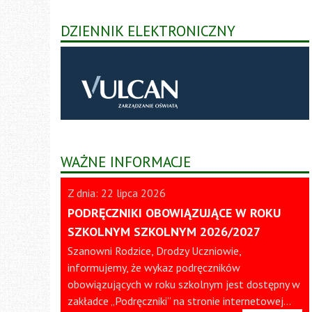
DZIENNIK ELEKTRONICZNY
WAŻNE INFORMACJE
Z dnia: 22 lipca 2026
PODRĘCZNIKI OBOWIĄZUJĄCE W ROKU
SZKOLNYM SZKOLNYM 2026/2027
Szanowni Rodzice, Drodzy Uczniowie,
informujemy, że wykaz podręczników
obowiązujących w roku szkolnym jest dostępny w
zakładce „Podręczniki” na stronie internetowej…