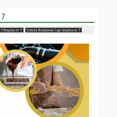
 7
I Stopnia nr 7
Szkoła Branżowa I-go stopnia nr 7