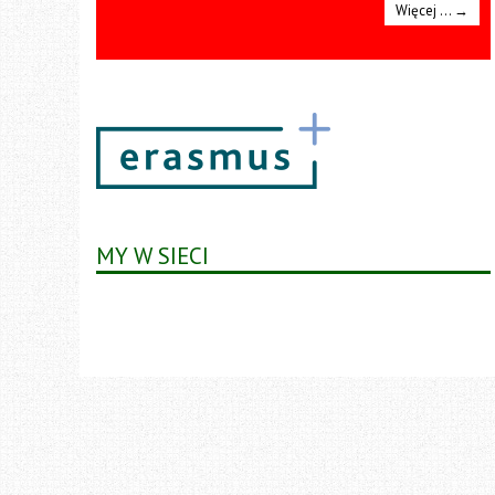
Więcej …
→
MY W SIECI