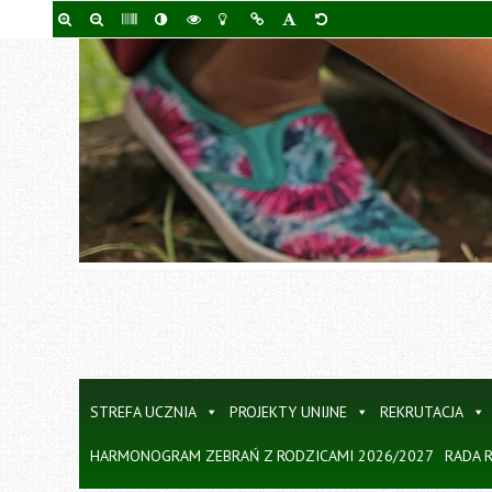
Skip
START
O SZKOLE
KONTAKT
to
main
content
STREFA UCZNIA
PROJEKTY UNIJNE
REKRUTACJA
HARMONOGRAM ZEBRAŃ Z RODZICAMI 2026/2027
RADA 